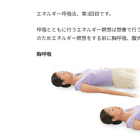
日
時
エネルギー呼吸法、第3回目です。
:
呼吸とともに行うエネルギー瞑想は想像で行
のためエネルギー瞑想をする前に胸呼吸、腹
胸呼吸