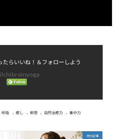
ったらいいね！＆フォローしよう
lchibrainyoga
、
呼吸
、
癒し
、
瞑想
、
自然治癒力
、
集中力
次の記事