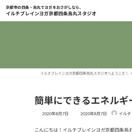
コ
ナ
ン
ビ
テ
ゲ
ン
ー
ツ
シ
へ
ョ
ス
ン
キ
に
ッ
移
プ
動
イルチブレインヨガ京都四条烏丸スタジオへようこそ！
簡単にできるエネルギー
最
2020年8月7日
2020年8月7日
イルチ
終
更
こんにちは！イルチブレインヨガ京都四条烏
新