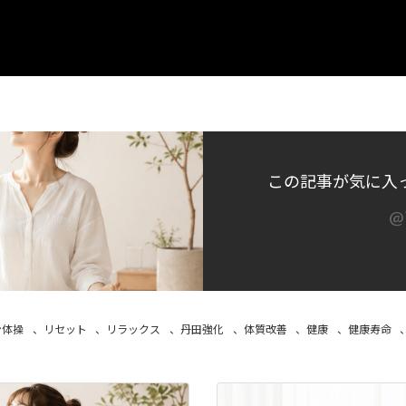
この記事が気に入
@i
ン体操
、
リセット
、
リラックス
、
丹田強化
、
体質改善
、
健康
、
健康寿命