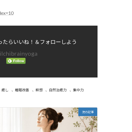
dex=10
ったらいいね！＆フォローしよう
lchibrainyoga
、
癒し
、
睡眠改善
、
瞑想
、
自然治癒力
、
集中力
次の記事