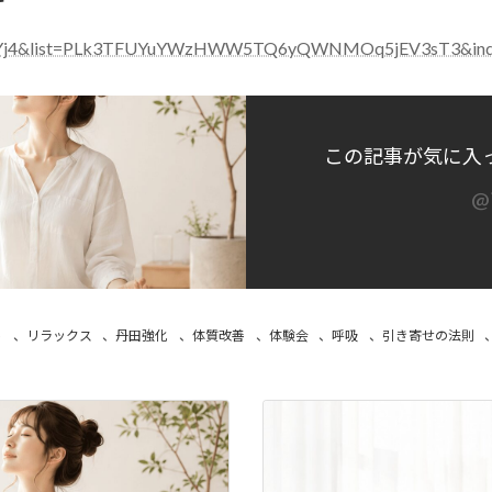
VzToYj4&list=PLk3TFUYuYWzHWW5TQ6yQWNMOq5jEV3sT3&in
この記事が気に入
@i
ト
、
リラックス
、
丹田強化
、
体質改善
、
体験会
、
呼吸
、
引き寄せの法則