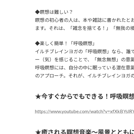
◆瞑想は難しい？
瞑想の初心者の人は、本や雑誌に書かれたと
ます。それは、「雑念を捨てる！」「無我の
◆楽しく簡単！「呼吸瞑想」
イルチブレインヨガの「呼吸瞑想」なら、誰
ー（気）を感じることで、「無念無想」の意
呼吸瞑想には、自分の中に眠っている潜在意
のアプローチ。それが、イルチブレインヨガ
★今すぐからでもできる！呼吸瞑
https://www.youtube.com/watch?v=xfXkBYslR
★癒される瞑想音楽〜風景ととも