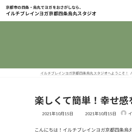
コ
ナ
ン
ビ
テ
ゲ
ン
ー
ツ
シ
へ
ョ
ス
ン
キ
に
ッ
移
プ
動
イルチブレインヨガ京都四条烏丸スタジオへようこそ！
楽しくて簡単！幸せ感
最
2021年10月15日
2021年10月15日
終
更
こんにちは！イルチブレインヨガ京都四条烏
新