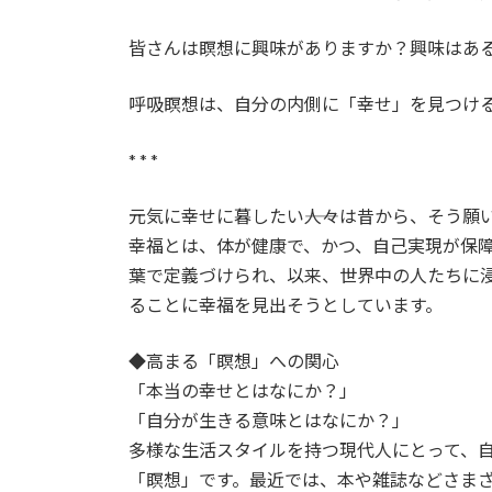
日
時
皆さんは瞑想に興味がありますか？興味はあ
:
呼吸瞑想は、自分の内側に「幸せ」を見つけ
* * *
元気に幸せに暮したい――人々は昔から、そう願
幸福とは、体が健康で、かつ、自己実現が保障さ
葉で定義づけられ、以来、世界中の人たちに
ることに幸福を見出そうとしています。
◆高まる「瞑想」への関心
「本当の幸せとはなにか？」
「自分が生きる意味とはなにか？」
多様な生活スタイルを持つ現代人にとって、
「瞑想」です。最近では、本や雑誌などさま