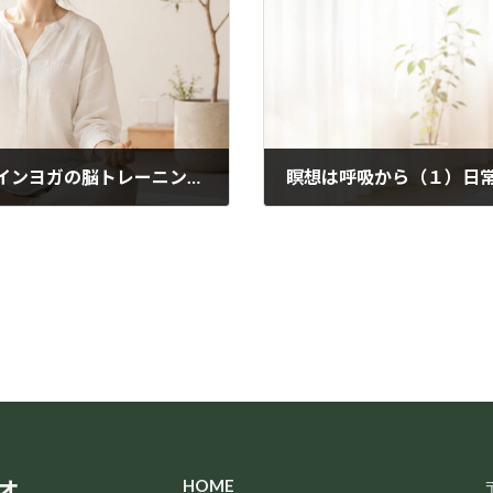
想像力があなたを開花させる！イルチブレインヨガの脳トレーニング「無限大歩き」
瞑想は呼吸から（１）日
2021年11月9日
オ
HOME
〒