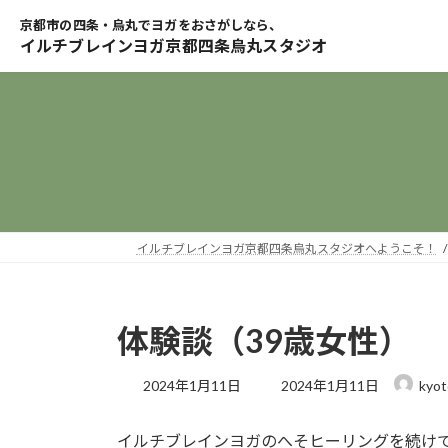
コ
ナ
ン
ビ
テ
ゲ
ン
ー
ツ
シ
へ
ョ
ス
ン
キ
に
ッ
移
プ
動
イルチブレインヨガ京都四条烏丸スタジオへようこそ！
体験談（39歳女性）
最
2024年1月11日
2024年1月11日
kyot
終
更
イルチブレインヨガのへそヒーリングを続け
新