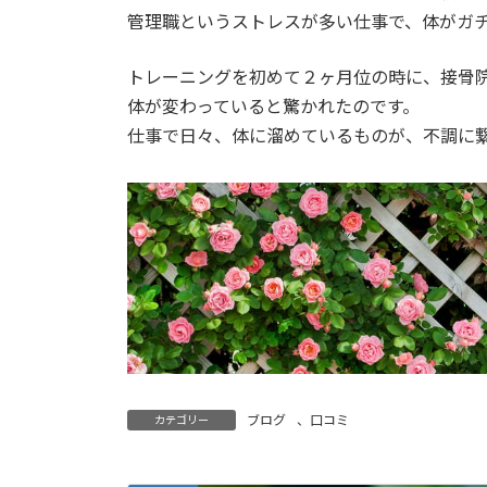
日
管理職というストレスが多い仕事で、体がガ
時
:
トレーニングを初めて２ヶ月位の時に、接骨
体が変わっていると驚かれたのです。
仕事で日々、体に溜めているものが、不調に
ブログ
、
口コミ
カテゴリー