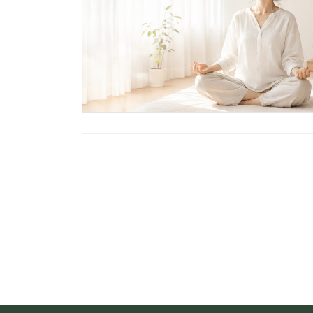
投
稿
の
ペ
ー
ジ