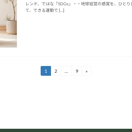
レンド、ではな「SDGs」・・地球経営の感覚を、ひとり
て、できる運動で […]
1
2
…
9
»
固
固
固
定
定
定
ペ
ペ
ペ
ー
ー
ー
ジ
ジ
ジ