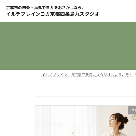
コ
ナ
ン
ビ
テ
ゲ
ン
ー
ツ
シ
へ
ョ
ス
ン
キ
に
ッ
移
プ
動
イルチブレインヨガ京都四条烏丸スタジオへようこそ！
ス