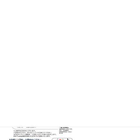
時
:
6月毎週水曜日 14:00~16:00
ドキュメンタリー映画「CHANGE〜引き寄せの法則〜」オンライ
ン上映会を開催します！
人生を変えたい人、必見！です！