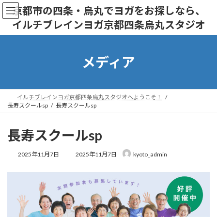
コ
ナ
京都市の四条・烏丸でヨガをお探しなら、
ン
ビ
イルチブレインヨガ京都四条烏丸スタジオ
テ
ゲ
ン
ー
ツ
シ
へ
ョ
メディア
ス
ン
キ
に
ッ
移
プ
動
イルチブレインヨガ京都四条烏丸スタジオへようこそ！
長寿スクールsp
長寿スクールsp
長寿スクールsp
最
2025年11月7日
2025年11月7日
kyoto_admin
終
更
新
日
時
: