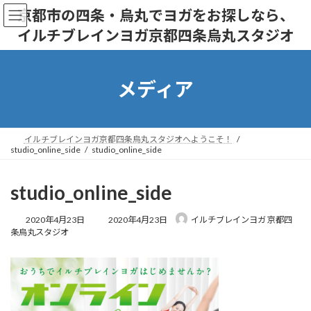
コ
ナ
京都市の四条・烏丸でヨガをお探しなら、
ン
ビ
イルチブレインヨガ京都四条烏丸スタジオ
テ
ゲ
ン
ー
ツ
シ
へ
ョ
メディア
ス
ン
キ
に
ッ
移
プ
動
イルチブレインヨガ京都四条烏丸スタジオへようこそ！
studio_online_side
studio_online_side
studio_online_side
最
2020年4月23日
2020年4月23日
イルチブレインヨガ 京都四
終
条烏丸スタジオ
更
新
日
時
: