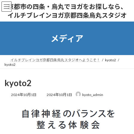
コ
ナ
京都市の四条・烏丸でヨガをお探しなら、
ン
ビ
イルチブレインヨガ京都四条烏丸スタジオ
テ
ゲ
ン
ー
ツ
シ
へ
ョ
メディア
ス
ン
キ
に
ッ
移
プ
動
イルチブレインヨガ京都四条烏丸スタジオへようこそ！
kyoto2
kyoto2
kyoto2
最
2024年10月1日
2024年10月1日
kyoto_admin
終
更
新
日
時
: