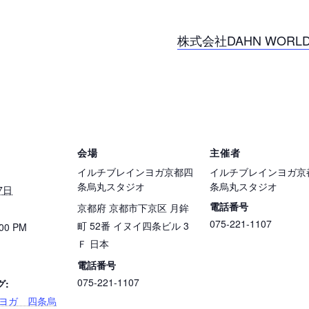
株式会社DAHN WOR
会場
主催者
イルチブレインヨガ京都四
イルチブレインヨガ京
条烏丸スタジオ
条烏丸スタジオ
7日
電話番号
京都府 京都市下京区 月鉾
075-221-1107
町 52番 イヌイ四条ビル 3
:00 PM
Ｆ
日本
電話番号
075-221-1107
グ:
ヨガ 四条烏