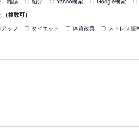
雑誌
紹介
Yahoo検索
Google検索
と（複数可）
力アップ
ダイエット
体質改善
ストレス緩