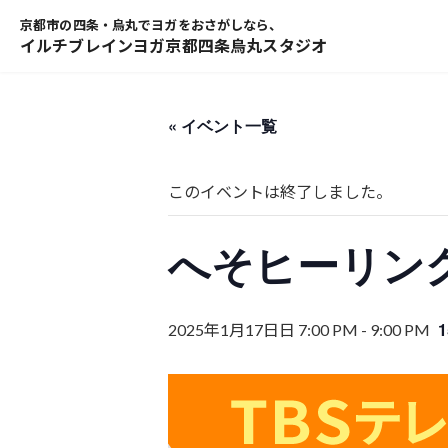
コ
ナ
ン
ビ
テ
ゲ
ン
ー
ツ
シ
« イベント一覧
へ
ョ
ス
ン
キ
に
このイベントは終了しました。
ッ
移
プ
動
へそヒーリン
2025年1月17日日 7:00 PM
-
9:00 PM