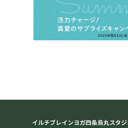
時
:
イルチブレインヨガ四条烏丸スタジ