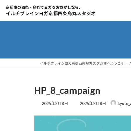
コ
ナ
ン
ビ
テ
ゲ
ン
ー
ツ
シ
へ
ョ
ス
ン
キ
に
ッ
移
イルチブレインヨガ京都四条烏丸スタジオへようこそ！
プ
動
HP_8_campaign
最
2025年8月8日
2025年8月8日
kyoto_
終
更
新
日