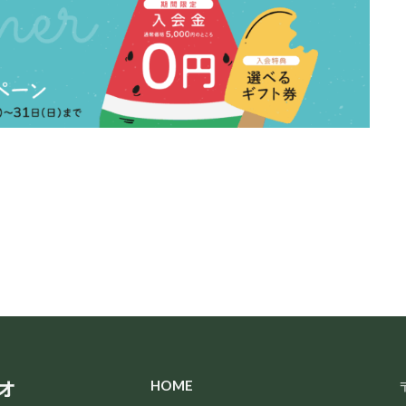
オ
HOME
〒