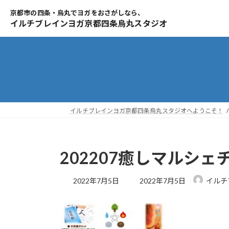
コ
ナ
ン
ビ
テ
ゲ
ン
ー
ツ
シ
へ
ョ
ス
ン
キ
に
ッ
移
イルチブレインヨガ京都四条烏丸スタジオへようこそ！
プ
動
202207癒しマルシェ
最
2022年7月5日
2022年7月5日
イルチ
終
更
新
日