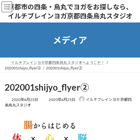
コ
ナ
京都市の四条・烏丸でヨガをお探しなら、
ン
ビ
イルチブレインヨガ京都四条烏丸スタジオ
テ
ゲ
ン
ー
ツ
シ
へ
ョ
メディア
ス
ン
キ
に
ッ
移
プ
動
イルチブレインヨガ京都四条烏丸スタジオへようこそ！
202001shijyo_flyer②
202001shijyo_flyer②
202001shijyo_flyer②
最
2020年6月25日
2020年6月25日
イルチブレインヨガ 京都四
終
条烏丸スタジオ
更
新
日
時
: