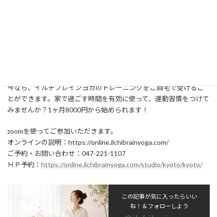
が滑らかになります。さらに、ねじりながら深く息を吐くことで
腸が刺激され、腸のぜん動運動の働きが活発になることが期待で
きます。
https://www.youtube.com/watch?
v=pkJuY5z2HU0&list=PLk3TFUYuYWzHT6jerBUR0azN-
cHsNcPts&index=9&t=0s
今なら、イルチブレインヨガのトレーニングをご自宅で受けるこ
とができます。家で過ごす時間を有効に使って、運動習慣をつけて
みませんか？
1
ヶ月
8000
円から始められます！
zoom
を使ってご参加いただきます。
オンラインの説明：
https://online.ilchibrainyoga.com/
ご予約・お問い合わせ：
047-221-1107
ＨＰ予約：
https://online.ilchibrainyoga.com/studio/kyoto/kyoto/
この記事が気に入ったらいい
ね！＆フォローしよう