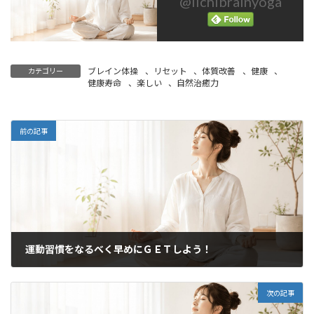
@ilchibrainyoga
ブレイン体操
、
リセット
、
体質改善
、
健康
、
カテゴリー
健康寿命
、
楽しい
、
自然治癒力
前の記事
運動習慣をなるべく早めにＧＥＴしよう！
2020年5月21日
次の記事